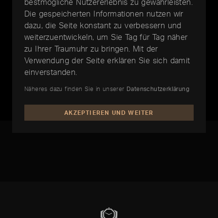
bestmögliche Nutzererlebnis zu gewährleisten.
Die gespeicherten Informationen nutzen wir
dazu, die Seite konstant zu verbessern und
weiterzuentwickeln, um Sie Tag für Tag näher
zu Ihrer Traumuhr zu bringen. Mit der
Verwendung der Seite erklären Sie sich damit
einverstanden.
CARTIER
Santos
Näheres dazu finden Sie in unserer
Datenschutzerklärung
EUR 12.950,-
AKZEPTIEREN UND WEITER