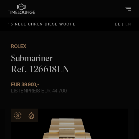
15 NEUE UHREN DIESE WOCHE
DE
|
EN
ROLEX
Submariner
Ref. 126618LN
EUR 39.900,-
LISTENPREIS EUR 44.700,-