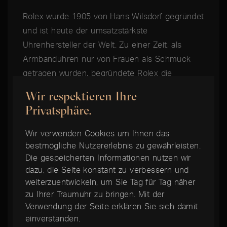
Rolex wurde 1905 von Hans Wilsdorf gegründet
und ist heute der umsatzstärkste
Uhrenhersteller der Welt. Zu einer Zeit, als
Armbanduhren nur von Frauen als Schmuck
getragen wurden, begründete Rolex die
Geschichte der Herrenarmbanduhr, indem es
Wir respektieren Ihre
gelang, eine Armbanduhr zu bauen, die robust
Privatsphäre.
genug für den täglichen Gebrauch war. Auch
heute noch ist Rolex Branchenführer im
Wir verwenden Cookies um Ihnen das
Bereich der langlebigen Alltagsuhren und
bestmögliche Nutzererlebnis zu gewährleisten.
Die gespeicherten Informationen nutzen wir
begründete das Konzept der Toolwatch. Von
dazu, die Seite konstant zu verbessern und
den Tiefen der Ozeane bis zu den Höhen der
weiterzuentwickeln, um Sie Tag für Tag näher
Luftfahrt werden die Professional Modelle von
zu Ihrer Traumuhr zu bringen. Mit der
Rolex von Fachleuten geschätzt und erfreuen
Verwendung der Seite erklären Sie sich damit
sich heute eines außergewöhnlich hohen
einverstanden.