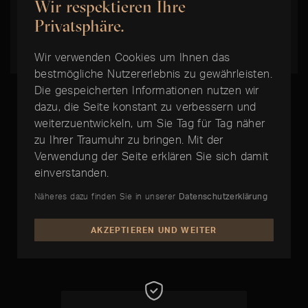
Wir respektieren Ihre
geprägt und in den Geschichtsbüchern
Privatsphäre.
verewigt.
Wir verwenden Cookies um Ihnen das
bestmögliche Nutzererlebnis zu gewährleisten.
Die gespeicherten Informationen nutzen wir
dazu, die Seite konstant zu verbessern und
weiterzuentwickeln, um Sie Tag für Tag näher
zu Ihrer Traumuhr zu bringen. Mit der
DIE BESTE ZEIT IST JETZT:
Verwendung der Seite erklären Sie sich damit
einverstanden.
Patek Philippe Annual
Näheres dazu finden Sie in unserer
Datenschutzerklärung
Calendar
AKZEPTIEREN UND WEITER