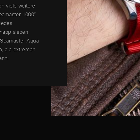
 viele weitere
„Seamaster 1000“
 jedes
knapp sieben
r Seamaster Aqua
n, die extremen
ann.