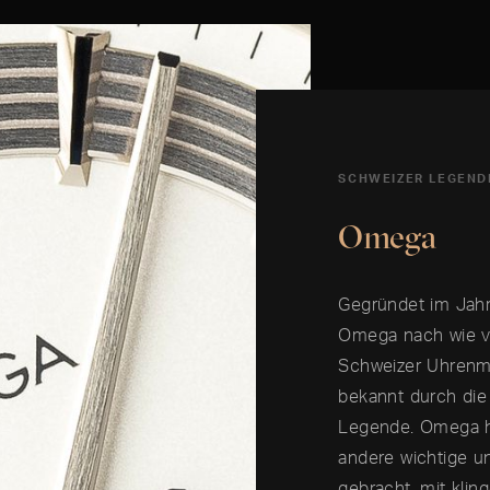
SCHWEIZER LEGEND
Omega
Gegründet im Jahr
Omega nach wie vo
Schweizer Uhrenm
bekannt durch di
Legende. Omega h
andere wichtige u
gebracht, mit kli