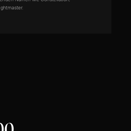
ightmaster.
00