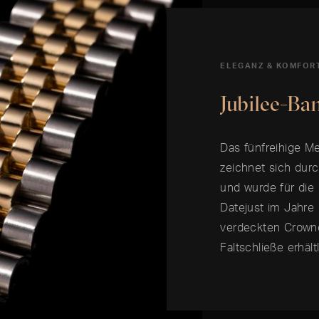
ELEGANZ & KOMFOR
Jubilee-Ba
Das fünfreihige M
zeichnet sich du
und wurde für die
Datejust im Jahre 
verdeckten Crownc
Faltschließe erhältl