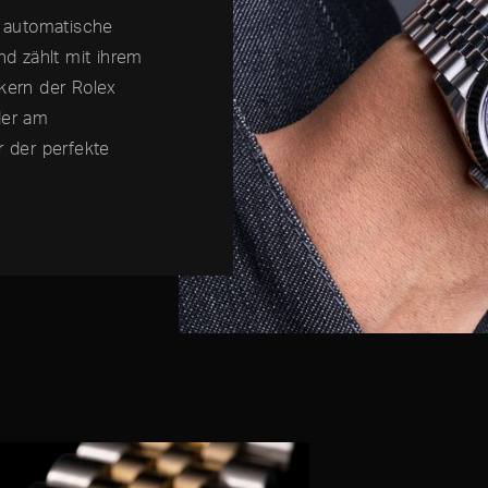
e automatische
d zählt mit ihrem
kern der Rolex
der am
r der perfekte