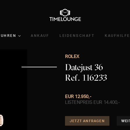
UHREN
ANKAUF
LEIDENSCHAFT
KAUFHILFE
ROLEX
Datejust 36
Ref. 116233
EUR 12.950,-
LISTENPREIS EUR 14.400,-
JETZT ANFRAGEN
WEI