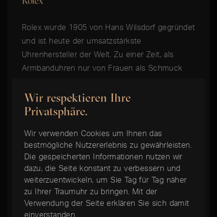
Rolex
Rolex wurde 1905 von Hans Wilsdorf gegründet
und ist heute der umsatzstärkste
Uhrenhersteller der Welt. Zu einer Zeit, als
Armbanduhren nur von Frauen als Schmuck
getragen wurden, begründete Rolex die
Wir respektieren Ihre
Geschichte der Herrenarmbanduhr, indem es
Privatsphäre.
gelang, eine Armbanduhr zu bauen, die robust
genug für den täglichen Gebrauch war. Auch
Wir verwenden Cookies um Ihnen das
heute noch ist Rolex Branchenführer im
bestmögliche Nutzererlebnis zu gewährleisten.
Bereich der langlebigen Alltagsuhren und
Die gespeicherten Informationen nutzen wir
begründete das Konzept der Toolwatch. Von
dazu, die Seite konstant zu verbessern und
den Tiefen der Ozeane bis zu den Höhen der
weiterzuentwickeln, um Sie Tag für Tag näher
Luftfahrt werden die Professional Modelle von
zu Ihrer Traumuhr zu bringen. Mit der
Verwendung der Seite erklären Sie sich damit
Rolex von Fachleuten geschätzt und erfreuen
einverstanden.