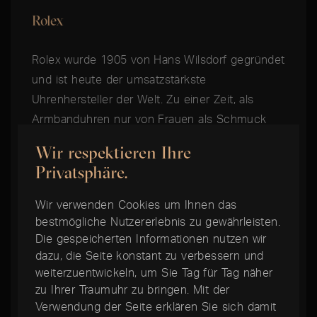
Rolex
Rolex wurde 1905 von Hans Wilsdorf gegründet
und ist heute der umsatzstärkste
Uhrenhersteller der Welt. Zu einer Zeit, als
Armbanduhren nur von Frauen als Schmuck
getragen wurden, begründete Rolex die
Wir respektieren Ihre
Geschichte der Herrenarmbanduhr, indem es
Privatsphäre.
gelang, eine Armbanduhr zu bauen, die robust
genug für den täglichen Gebrauch war. Auch
Wir verwenden Cookies um Ihnen das
heute noch ist Rolex Branchenführer im
bestmögliche Nutzererlebnis zu gewährleisten.
Bereich der langlebigen Alltagsuhren und
Die gespeicherten Informationen nutzen wir
dazu, die Seite konstant zu verbessern und
begründete das Konzept der Toolwatch. Von
weiterzuentwickeln, um Sie Tag für Tag näher
den Tiefen der Ozeane bis zu den Höhen der
zu Ihrer Traumuhr zu bringen. Mit der
Luftfahrt werden die Professional Modelle von
Verwendung der Seite erklären Sie sich damit