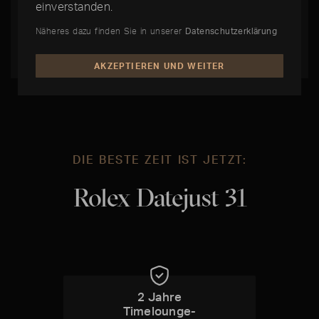
Rolex von Fachleuten geschätzt und erfreuen
einverstanden.
sich heute eines außergewöhnlich hohen
Näheres dazu finden Sie in unserer
Datenschutzerklärung
Sammlerwertes.
AKZEPTIEREN UND WEITER
DIE BESTE ZEIT IST JETZT:
Rolex Datejust 31
2 Jahre
Timelounge-