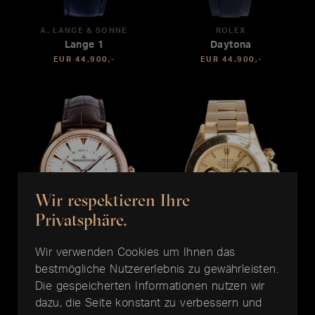
A. LANGE & SÖHNE
ROLEX
Lange 1
Daytona
EUR 44.900,-
EUR 44.900,-
Wir respektieren Ihre
Privatsphäre.
Wir verwenden Cookies um Ihnen das
bestmögliche Nutzererlebnis zu gewährleisten.
JAEGER LE COULTRE
ROLEX
Die gespeicherten Informationen nutzen wir
Master Date Tourbillon 39
Daytona
dazu, die Seite konstant zu verbessern und
EUR 44.500,-
EUR 43.900,-