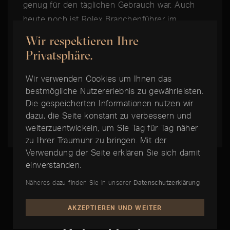
genug für den täglichen Gebrauch war. Auch
heute noch ist Rolex Branchenführer im
Bereich der langlebigen Alltagsuhren und
Wir respektieren Ihre
begründete das Konzept der Toolwatch. Von
Privatsphäre.
den Tiefen der Ozeane bis zu den Höhen der
Luftfahrt werden die Professional Modelle von
Wir verwenden Cookies um Ihnen das
bestmögliche Nutzererlebnis zu gewährleisten.
Rolex von Fachleuten geschätzt und erfreuen
Die gespeicherten Informationen nutzen wir
sich heute eines außergewöhnlich hohen
dazu, die Seite konstant zu verbessern und
Sammlerwertes.
weiterzuentwickeln, um Sie Tag für Tag näher
zu Ihrer Traumuhr zu bringen. Mit der
Verwendung der Seite erklären Sie sich damit
einverstanden.
Näheres dazu finden Sie in unserer
Datenschutzerklärung
DIE BESTE ZEIT IST JETZT:
AKZEPTIEREN UND WEITER