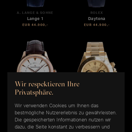
A. LANGE & SÖHNE
ROLEX
Lange 1
Daytona
EUR 44.900,-
EUR 44.900,-
Wir respektieren Ihre
Privatsphäre.
Wir verwenden Cookies um Ihnen das
bestmögliche Nutzererlebnis zu gewährleisten.
JAEGER LE COULTRE
ROLEX
Die gespeicherten Informationen nutzen wir
Master Date Tourbillon 39
Daytona
dazu, die Seite konstant zu verbessern und
EUR 44.500,-
EUR 43.900,-