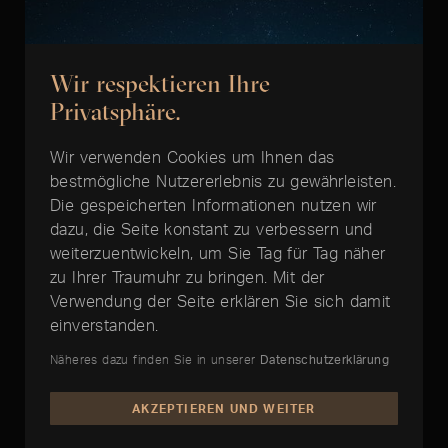
Wir respektieren Ihre
Privatsphäre.
Wir verwenden Cookies um Ihnen das
bestmögliche Nutzererlebnis zu gewährleisten.
Die gespeicherten Informationen nutzen wir
dazu, die Seite konstant zu verbessern und
weiterzuentwickeln, um Sie Tag für Tag näher
zu Ihrer Traumuhr zu bringen. Mit der
Raketenwissenschaft
Verwendung der Seite erklären Sie sich damit
einverstanden.
Einen kurzen Moment lang hatte ich allen Ernstes
überlegt, diesen kurzen Beitrag mit einer
Näheres dazu finden Sie in unserer
Datenschutzerklärung
wissenschaftlichen Abhandlung zur Herstellung v…
AKZEPTIEREN UND WEITER
ARTIKEL LESEN