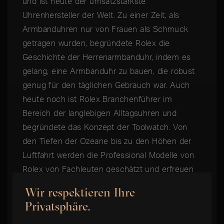
und ist heute der umsatzstärkste
Uhrenhersteller der Welt. Zu einer Zeit, als
Armbanduhren nur von Frauen als Schmuck
getragen wurden, begründete Rolex die
Geschichte der Herrenarmbanduhr, indem es
gelang, eine Armbanduhr zu bauen, die robust
genug für den täglichen Gebrauch war. Auch
heute noch ist Rolex Branchenführer im
Bereich der langlebigen Alltagsuhren und
begründete das Konzept der Toolwatch. Von
den Tiefen der Ozeane bis zu den Höhen der
Luftfahrt werden die Professional Modelle von
Rolex von Fachleuten geschätzt und erfreuen
sich heute eines außergewöhnlich hohen
Wir respektieren Ihre
Sammlerwertes.
Privatsphäre.