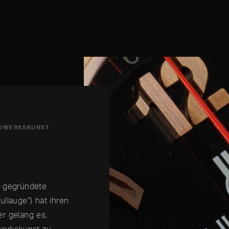
NDWERKSKUNST
o gegründete
llauge") hat ihren
r gelang es,
werkskunst zu