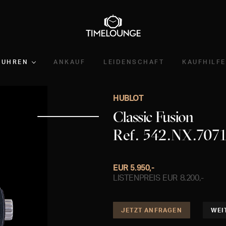
UHREN
ANKAUF
LEIDENSCHAFT
KAUFHILFE
HUBLOT
Classic Fusion
Ref. 542.NX.707
EUR 5.950,-
LISTENPREIS EUR 8.200,-
JETZT ANFRAGEN
WEI