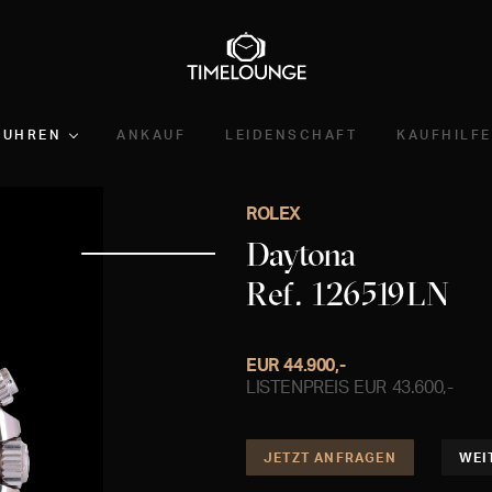
UHREN
ANKAUF
LEIDENSCHAFT
KAUFHILFE
ROLEX
Daytona
Ref. 126519LN
EUR 44.900,-
LISTENPREIS EUR 43.600,-
JETZT ANFRAGEN
WEI