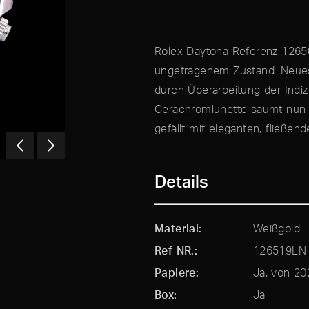
Rolex Daytona Referenz 12650
ungetragenem Zustand. Neues 
durch Überarbeitung der Indiz
Cerachromlünette säumt nun 
gefällt mit eleganten, fließen
Details
Material
Weißgold
Ref NR.
126519LN
Papiere
Ja, von 20
Box
Ja