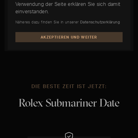
Arm­band­­uhren­­­ge­häuse der Welt. Lünette,
Verwendung der Seite erklären Sie sich damit
Gehäuse­boden und Aufzugskrone sind
einverstanden.
wasserdicht mit dem Mittelteil verschraubt.
Näheres dazu finden Sie in unserer
Datenschutzerklärung
Form und Funktion sind rolextypisch perfekt
vereint.
AKZEPTIEREN UND WEITER
DIE BESTE ZEIT IST JETZT:
Rolex Submariner Date