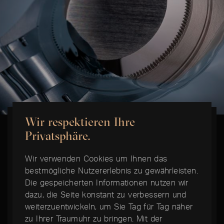
Wir respektieren Ihre
LEGENDÄRE WASSERDICHTIGKEIT
Privatsphäre.
Oyster-Gehäuse
Wir verwenden Cookies um Ihnen das
bestmögliche Nutzererlebnis zu gewährleisten.
Das Oyster-Gehäuse ist ein Meilenstein in der
Die gespeicherten Informationen nutzen wir
dazu, die Seite konstant zu verbessern und
Geschichte der Uhrmacherkunst. 1926 von
weiterzuentwickeln, um Sie Tag für Tag näher
Rolex erfunden, war es das erste wasserdichte
zu Ihrer Traumuhr zu bringen. Mit der