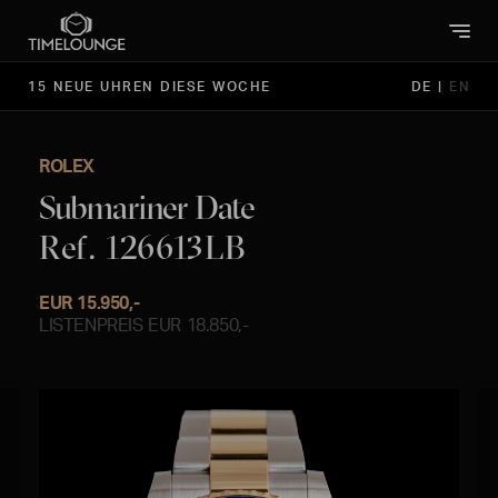
15 NEUE UHREN DIESE WOCHE
DE
|
EN
ROLEX
Submariner Date
Ref. 126613LB
EUR 15.950,-
LISTENPREIS EUR 18.850,-