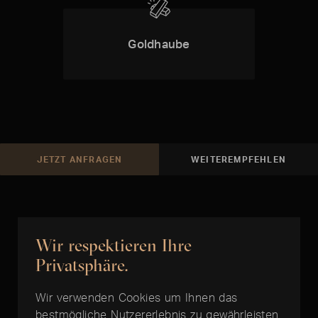
Goldhaube
JETZT ANFRAGEN
WEITEREMPFEHLEN
Wir respektieren Ihre
ARTIKEL FÜR SIE AUFBEREITET
Privatsphäre.
Zur richtigen Zeit
Wir verwenden Cookies um Ihnen das
bestmögliche Nutzererlebnis zu gewährleisten.